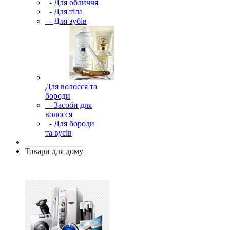
- Для обличчя
- Для тіла
- Для зубів
Для волосся та
бороди
- Засоби для
волосся
- Для бороди
та вусів
Товари для дому