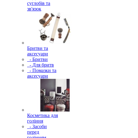
суглобів та
зв'язок
Бритви та
аксесуари
- Бритви
- Для бритв
- Помазки та
аксесуари
Косметика для
гоління
- Засоби
перед
голінням