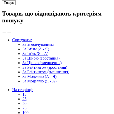
Товари, що відповідають критеріям
пошуку
Сортувати:
За замовчуванням
За Ім’ям (A - Я)
За Ім’ям(Я - А)
За Ціною (зростання)
За Ціною (зменшення)
За Рейтингом (зростання)
За Рейтингом (зменшення)
За Моделлю (А - Я)
За Моделлю (Я - А)
На сторінці:
18
25
50
75
100