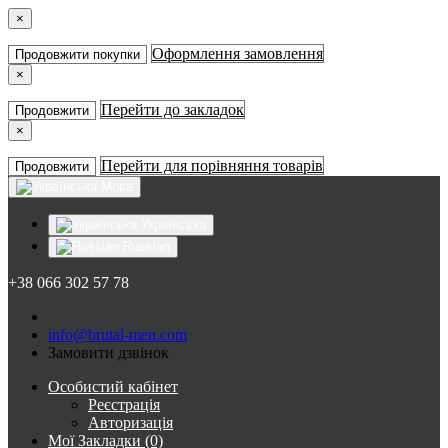
×
Оформлення замовлення
Продовжити покупки
×
Перейти до закладок
Продовжити
×
Перейти для порівняння товарів
Продовжити
Мова
Українська
Russian
+38 066 302 57 78
info@brutal-men.com
Замовити дзвінок
Особистий кабінет
Реєстрація
Авторизація
Мої Закладки (0)