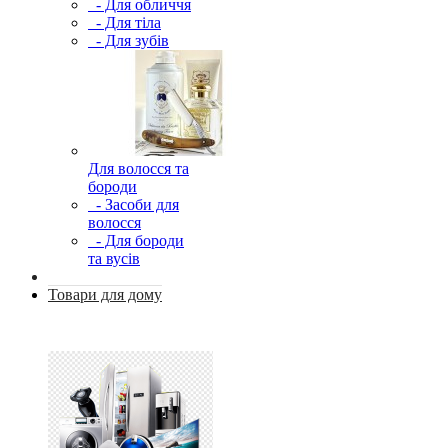
- Для обличчя
- Для тіла
- Для зубів
Для волосся та
бороди
- Засоби для
волосся
- Для бороди
та вусів
Товари для дому