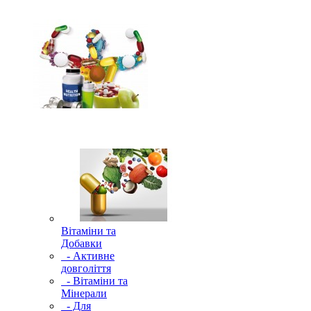
Вітаміни та
Добавки
- Активне
довголіття
- Вітаміни та
Мінерали
- Для