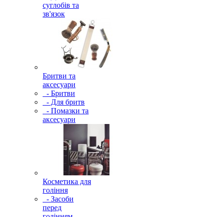
суглобів та
зв'язок
Бритви та
аксесуари
- Бритви
- Для бритв
- Помазки та
аксесуари
Косметика для
гоління
- Засоби
перед
голінням