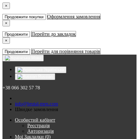
×
Оформлення замовлення
Продовжити покупки
×
Перейти до закладок
Продовжити
×
Перейти для порівняння товарів
Продовжити
Мова
Українська
Russian
+38 066 302 57 78
info@brutal-men.com
Швидке замовлення
Особистий кабінет
Реєстрація
Авторизація
Мої Закладки (0)