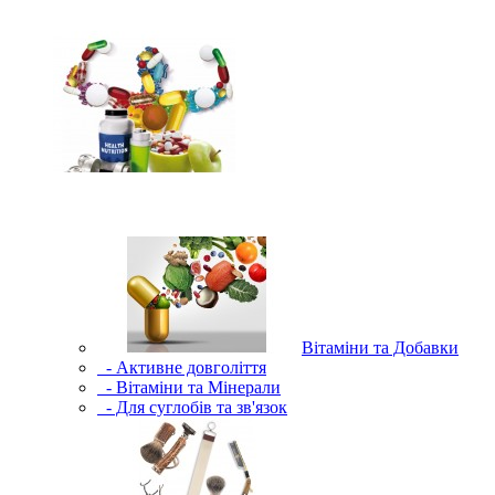
Вітаміни та Добавки
- Активне довголіття
- Вітаміни та Мінерали
- Для суглобів та зв'язок