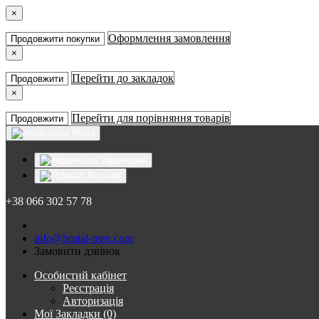
×
Оформлення замовлення
Продовжити покупки
×
Перейти до закладок
Продовжити
×
Перейти для порівняння товарів
Продовжити
Мова
Українська
Russian
+38 066 302 57 78
info@brutal-men.com
Замовити дзвінок
Особистий кабінет
Реєстрація
Авторизація
Мої Закладки (0)