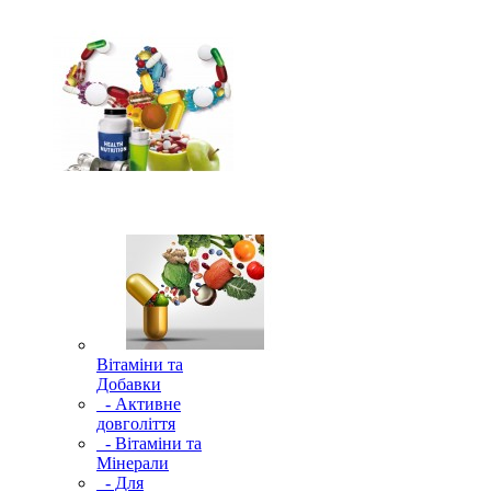
Вітаміни та
Добавки
- Активне
довголіття
- Вітаміни та
Мінерали
- Для