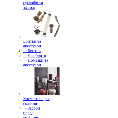
суглобів та
зв'язок
Бритви та
аксесуари
- Бритви
- Для бритв
- Помазки та
аксесуари
Косметика для
гоління
- Засоби
перед
голінням