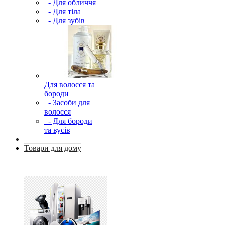
- Для обличчя
- Для тіла
- Для зубів
Для волосся та
бороди
- Засоби для
волосся
- Для бороди
та вусів
Товари для дому