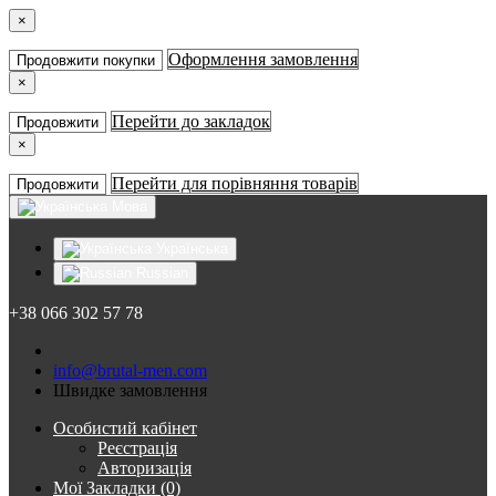
×
Оформлення замовлення
Продовжити покупки
×
Перейти до закладок
Продовжити
×
Перейти для порівняння товарів
Продовжити
Мова
Українська
Russian
+38 066 302 57 78
info@brutal-men.com
Швидке замовлення
Особистий кабінет
Реєстрація
Авторизація
Мої Закладки (0)