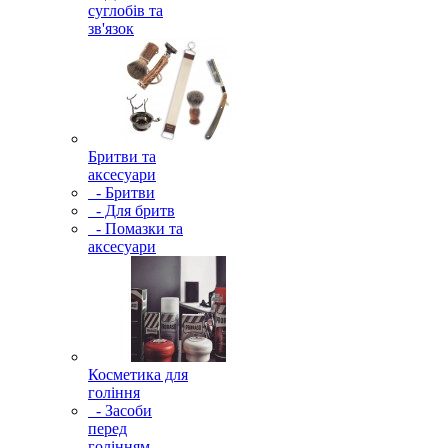
суглобів та
зв'язок
Бритви та
аксесуари
- Бритви
- Для бритв
- Помазки та
аксесуари
Косметика для
гоління
- Засоби
перед
голінням