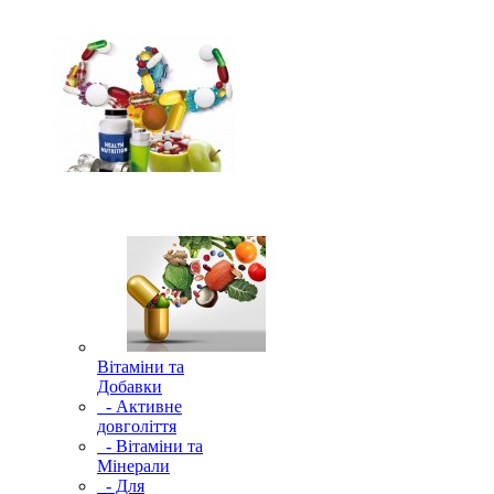
Вітаміни та
Добавки
- Активне
довголіття
- Вітаміни та
Мінерали
- Для