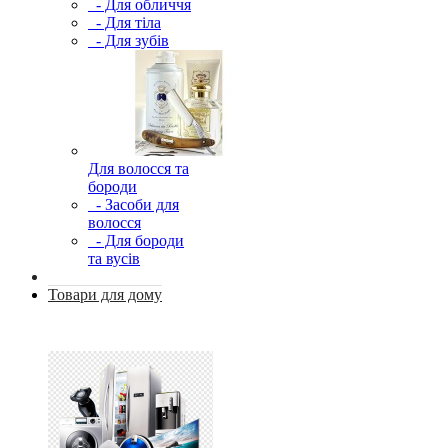
- Для обличчя
- Для тіла
- Для зубів
Для волосся та
бороди
- Засоби для
волосся
- Для бороди
та вусів
Товари для дому