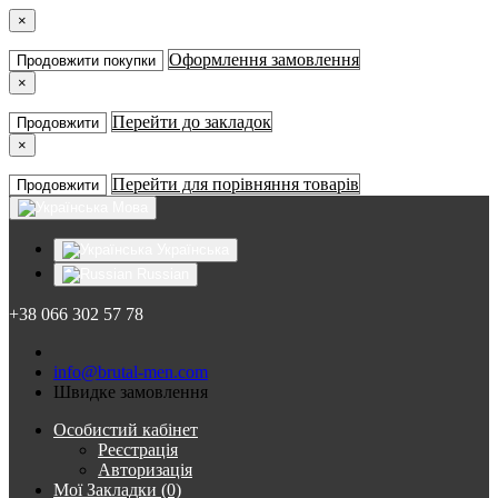
×
Оформлення замовлення
Продовжити покупки
×
Перейти до закладок
Продовжити
×
Перейти для порівняння товарів
Продовжити
Мова
Українська
Russian
+38 066 302 57 78
info@brutal-men.com
Швидке замовлення
Особистий кабінет
Реєстрація
Авторизація
Мої Закладки (0)