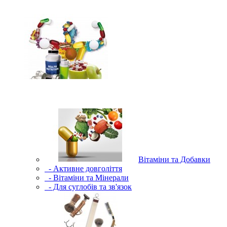
Вітаміни та Добавки
- Активне довголіття
- Вітаміни та Мінерали
- Для суглобів та зв'язок