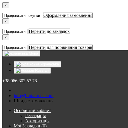
×
Оформлення замовлення
Продовжити покупки
×
Перейти до закладок
Продовжити
×
Перейти для порівняння товарів
Продовжити
Мова
Українська
Russian
+38 066 302 57 78
info@brutal-men.com
Швидке замовлення
Особистий кабінет
Реєстрація
Авторизація
Мої Закладки (0)