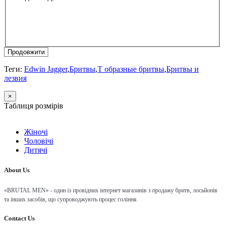
Продовжити
Теги:
Edwin Jagger
,
Бритвы
,
Т образные бритвы
,
Бритвы и
лезвия
×
Таблиця розмірів
Жіночі
Чоловічі
Дитячі
About Us
«BRUTAL MEN» - один із провідних інтернет магазинів з продажу бритв, лосьйонів
та інших засобів, що супроводжують процес гоління.
Contact Us