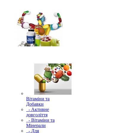
Вітаміни та
Добавки
- Активне
довголіття
- Вітаміни та
Мінерали
- Для