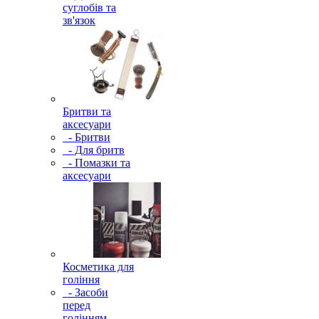
суглобів та
зв'язок
Бритви та
аксесуари
- Бритви
- Для бритв
- Помазки та
аксесуари
Косметика для
гоління
- Засоби
перед
голінням