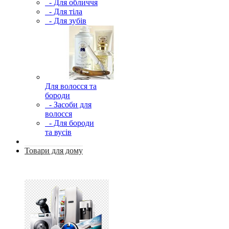
- Для обличчя
- Для тіла
- Для зубів
Для волосся та
бороди
- Засоби для
волосся
- Для бороди
та вусів
Товари для дому