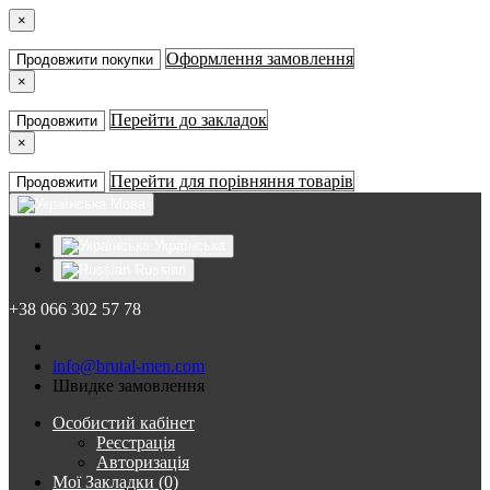
×
Оформлення замовлення
Продовжити покупки
×
Перейти до закладок
Продовжити
×
Перейти для порівняння товарів
Продовжити
Мова
Українська
Russian
+38 066 302 57 78
info@brutal-men.com
Швидке замовлення
Особистий кабінет
Реєстрація
Авторизація
Мої Закладки (0)