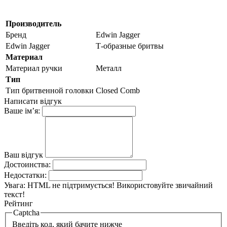
Производитель
Бренд
Edwin Jagger
Edwin Jagger
Т-образные бритвы
Материал
Материал ручки
Металл
Тип
Тип бритвенной головки
Closed Comb
Написати відгук
Ваше ім’я:
Ваш відгук
Достоинства:
Недостатки:
Увага:
HTML не підтримується! Використовуйте звичайний
текст!
Рейтинг
Captcha
Введіть код, який бачите нижче