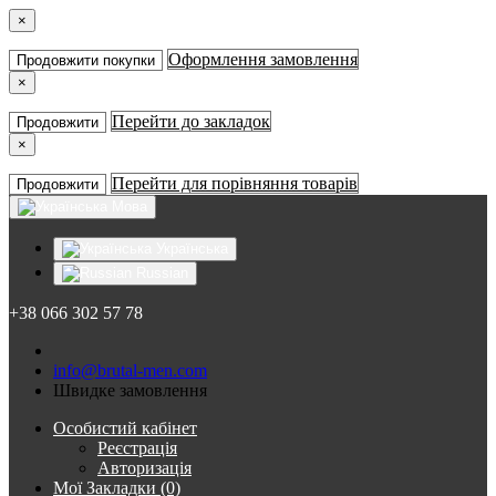
×
Оформлення замовлення
Продовжити покупки
×
Перейти до закладок
Продовжити
×
Перейти для порівняння товарів
Продовжити
Мова
Українська
Russian
+38 066 302 57 78
info@brutal-men.com
Швидке замовлення
Особистий кабінет
Реєстрація
Авторизація
Мої Закладки (0)