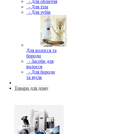
- Для обличчя
- Для тіла
- Для зубів
Для волосся та
бороди
- Засоби для
волосся
- Для бороди
та вусів
Товари для дому