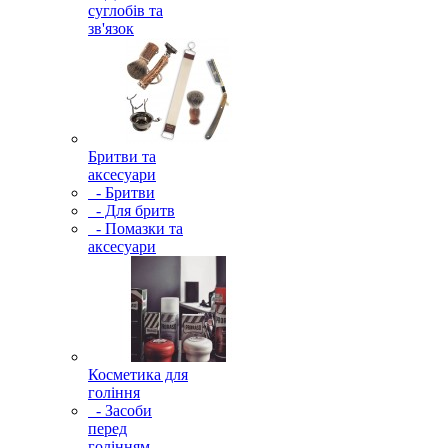
суглобів та
зв'язок
Бритви та
аксесуари
- Бритви
- Для бритв
- Помазки та
аксесуари
Косметика для
гоління
- Засоби
перед
голінням