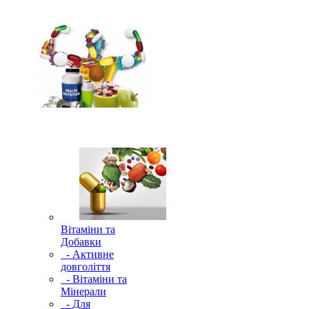
Вітаміни та
Добавки
- Активне
довголіття
- Вітаміни та
Мінерали
- Для