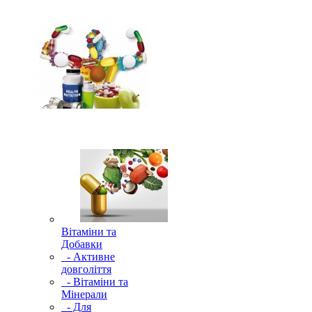
Вітаміни та
Добавки
- Активне
довголіття
- Вітаміни та
Мінерали
- Для