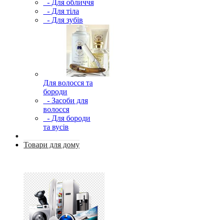
- Для обличчя
- Для тіла
- Для зубів
Для волосся та
бороди
- Засоби для
волосся
- Для бороди
та вусів
Товари для дому