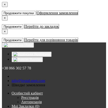
×
Оформлення замовлення
Продовжити покупки
×
Перейти до закладок
Продовжити
×
Перейти для порівняння товарів
Продовжити
Мова
Українська
Russian
+38 066 302 57 78
info@brutal-men.com
Швидке замовлення
Особистий кабінет
Реєстрація
Авторизація
Мої Закладки (0)