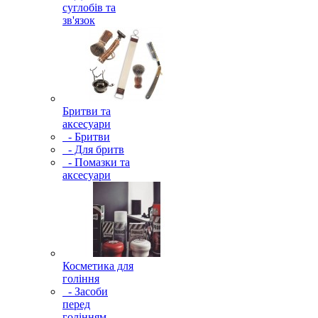
суглобів та
зв'язок
Бритви та
аксесуари
- Бритви
- Для бритв
- Помазки та
аксесуари
Косметика для
гоління
- Засоби
перед
голінням