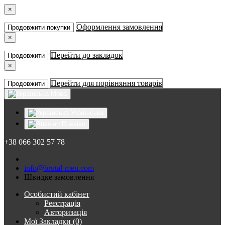
×
Оформлення замовлення
Продовжити покупки
×
Перейти до закладок
Продовжити
×
Перейти для порівняння товарів
Продовжити
Мова
Українська
Russian
+38 066 302 57 78
info@brutal-men.com
Швидке замовлення
Особистий кабінет
Реєстрація
Авторизація
Мої Закладки (0)