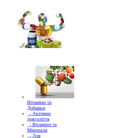
Вітаміни та
Добавки
- Активне
довголіття
- Вітаміни та
Мінерали
- Для