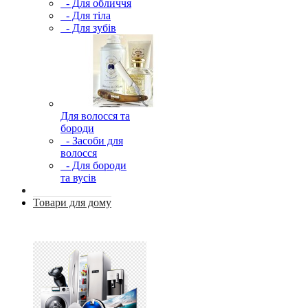
- Для обличчя
- Для тіла
- Для зубів
Для волосся та
бороди
- Засоби для
волосся
- Для бороди
та вусів
Товари для дому