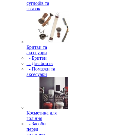
суглобів та
зв'язок
Бритви та
аксесуари
- Бритви
- Для бритв
- Помазки та
аксесуари
Косметика для
гоління
- Засоби
перед
голінням