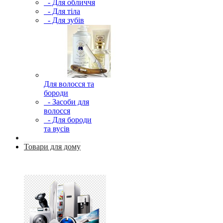
- Для обличчя
- Для тіла
- Для зубів
Для волосся та
бороди
- Засоби для
волосся
- Для бороди
та вусів
Товари для дому