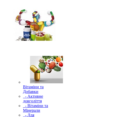
Вітаміни та
Добавки
- Активне
довголіття
- Вітаміни та
Мінерали
- Для