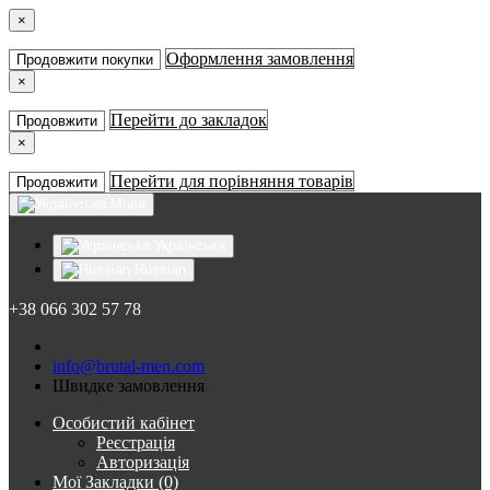
×
Оформлення замовлення
Продовжити покупки
×
Перейти до закладок
Продовжити
×
Перейти для порівняння товарів
Продовжити
Мова
Українська
Russian
+38 066 302 57 78
info@brutal-men.com
Швидке замовлення
Особистий кабінет
Реєстрація
Авторизація
Мої Закладки (0)