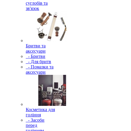
суглобів та
зв'язок
Бритви та
аксесуари
- Бритви
- Для бритв
- Помазки та
аксесуари
Косметика для
гоління
- Засоби
перед
голінням