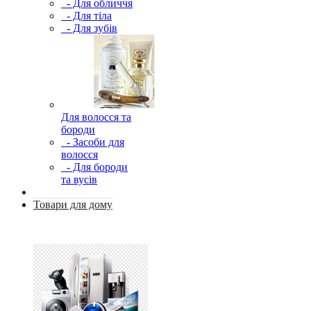
- Для обличчя
- Для тіла
- Для зубів
Для волосся та
бороди
- Засоби для
волосся
- Для бороди
та вусів
Товари для дому