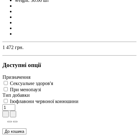
weight: 30.00 шт
1 472 грн.
Доступні опції
Призначення
Сексуальне здоров'я
При менопаузі
Тип добавки
Ізофлавони червоної конюшини
До кошика