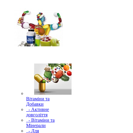
Вітаміни та
Добавки
- Активне
довголіття
- Вітаміни та
Мінерали
- Для