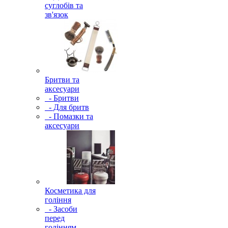
суглобів та
зв'язок
Бритви та
аксесуари
- Бритви
- Для бритв
- Помазки та
аксесуари
Косметика для
гоління
- Засоби
перед
голінням