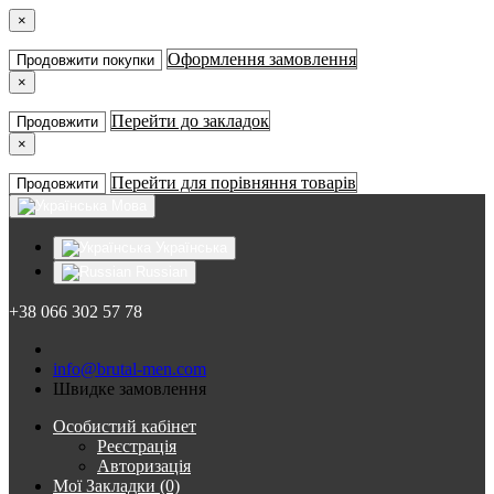
×
Оформлення замовлення
Продовжити покупки
×
Перейти до закладок
Продовжити
×
Перейти для порівняння товарів
Продовжити
Мова
Українська
Russian
+38 066 302 57 78
info@brutal-men.com
Швидке замовлення
Особистий кабінет
Реєстрація
Авторизація
Мої Закладки (0)