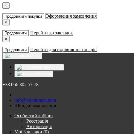
×
Оформлення замовлення
Продовжити покупки
×
Перейти до закладок
Продовжити
×
Перейти для порівняння товарів
Продовжити
Мова
Українська
Russian
+38 066 302 57 78
info@brutal-men.com
Швидке замовлення
Особистий кабінет
Реєстрація
Авторизація
Мої Закладки (0)