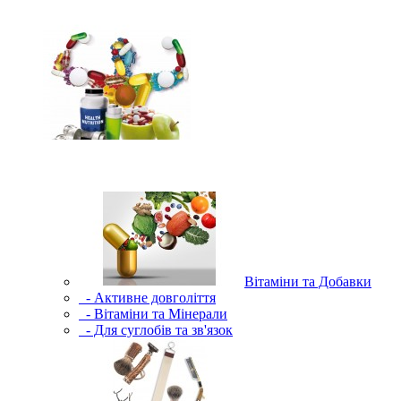
Вітаміни та Добавки
- Активне довголіття
- Вітаміни та Мінерали
- Для суглобів та зв'язок