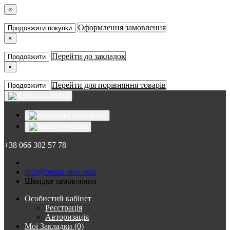
×
Оформлення замовлення
Продовжити покупки
×
Перейти до закладок
Продовжити
×
Перейти для порівняння товарів
Продовжити
Мова
Українська
Russian
+38 066 302 57 78
info@brutal-men.com
Швидке замовлення
Особистий кабінет
Реєстрація
Авторизація
Мої Закладки (0)