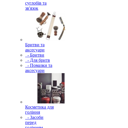
суглобів та
зв'язок
Бритви та
аксесуари
- Бритви
- Для бритв
- Помазки та
аксесуари
Косметика для
гоління
- Засоби
перед
голінням