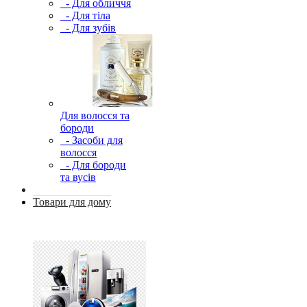
- Для обличчя
- Для тіла
- Для зубів
Для волосся та
бороди
- Засоби для
волосся
- Для бороди
та вусів
Товари для дому