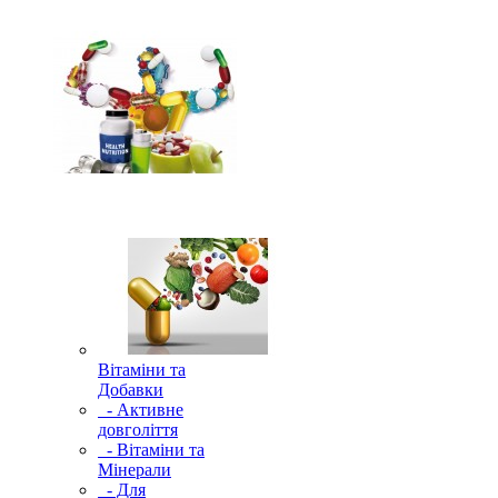
Вітаміни та
Добавки
- Активне
довголіття
- Вітаміни та
Мінерали
- Для