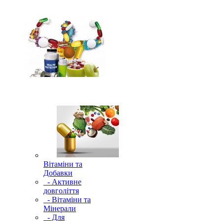
Вітаміни та
Добавки
- Активне
довголіття
- Вітаміни та
Мінерали
- Для