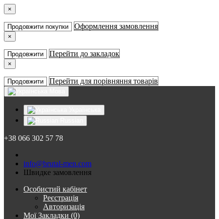
×
Оформлення замовлення
Продовжити покупки
×
Перейти до закладок
Продовжити
×
Перейти для порівняння товарів
Продовжити
Мова
Українська
Russian
+38 066 302 57 78
info@brutal-men.com
Швидке замовлення
Особистий кабінет
Реєстрація
Авторизація
Мої Закладки (0)