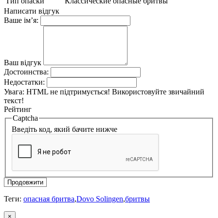
Тип опаски
Классические опасные бритвы
Написати відгук
Ваше ім’я:
Ваш відгук
Достоинства:
Недостатки:
Увага:
HTML не підтримується! Використовуйте звичайний
текст!
Рейтинг
Captcha
Введіть код, який бачите нижче
Продовжити
Теги:
опасная бритва
,
Dovo Solingen
,
бритвы
×