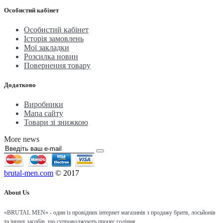
Особистий кабінет
Особистий кабінет
Історія замовлень
Мої закладки
Розсилка новин
Повернення товару
Додатково
Виробники
Мапа сайту
Товари зі знижкою
More news
brutal-men.com
© 2017
About Us
«BRUTAL MEN» - один із провідних інтернет магазинів з продажу бритв, лосьйонів
та інших засобів, що супроводжують процес гоління.