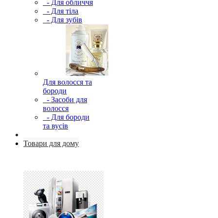
- Для обличчя
- Для тіла
- Для зубів
Для волосся та
бороди
- Засоби для
волосся
- Для бороди
та вусів
Товари для дому