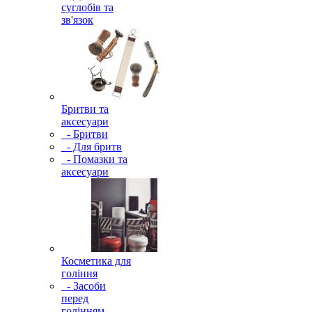
суглобів та
зв'язок
Бритви та
аксесуари
- Бритви
- Для бритв
- Помазки та
аксесуари
Косметика для
гоління
- Засоби
перед
голінням