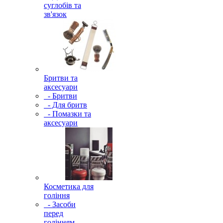
суглобів та
зв'язок
Бритви та
аксесуари
- Бритви
- Для бритв
- Помазки та
аксесуари
Косметика для
гоління
- Засоби
перед
голінням