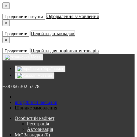
×
Оформлення замовлення
Продовжити покупки
×
Перейти до закладок
Продовжити
×
Перейти для порівняння товарів
Продовжити
Мова
Українська
Russian
+38 066 302 57 78
info@brutal-men.com
Швидке замовлення
Особистий кабінет
Реєстрація
Авторизація
Мої Закладки (0)