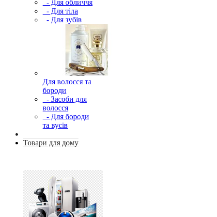
- Для обличчя
- Для тіла
- Для зубів
Для волосся та
бороди
- Засоби для
волосся
- Для бороди
та вусів
Товари для дому