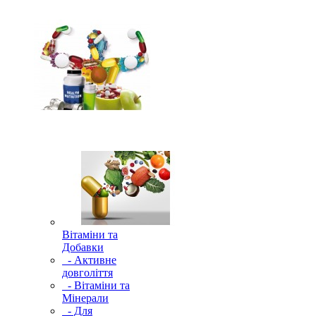
Вітаміни та
Добавки
- Активне
довголіття
- Вітаміни та
Мінерали
- Для