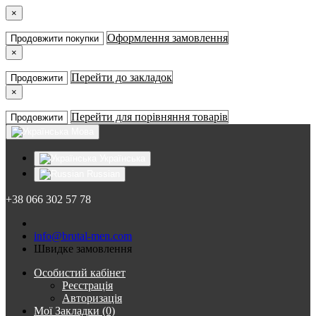
×
Оформлення замовлення
Продовжити покупки
×
Перейти до закладок
Продовжити
×
Перейти для порівняння товарів
Продовжити
Мова
Українська
Russian
+38 066 302 57 78
info@brutal-men.com
Швидке замовлення
Особистий кабінет
Реєстрація
Авторизація
Мої Закладки (0)