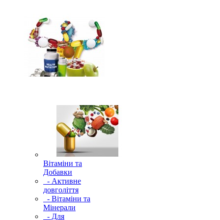
Вітаміни та
Добавки
- Активне
довголіття
- Вітаміни та
Мінерали
- Для