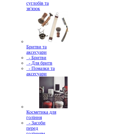
суглобів та
зв'язок
Бритви та
аксесуари
- Бритви
- Для бритв
- Помазки та
аксесуари
Косметика для
гоління
- Засоби
перед
голінням