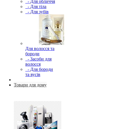
- Для обличчя
- Для тіла
- Для зубів
Для волосся та
бороди
- Засоби для
волосся
- Для бороди
та вусів
Товари для дому