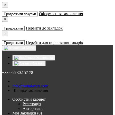
×
Оформлення замовлення
Продовжити покупки
×
Перейти до закладок
Продовжити
×
Перейти для порівняння товарів
Продовжити
Мова
Українська
Russian
+38 066 302 57 78
info@brutal-men.com
Швидке замовлення
Особистий кабінет
Реєстрація
Авторизація
Мої Закладки (0)