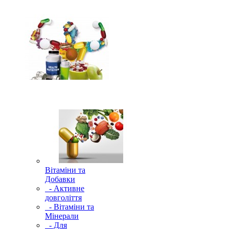
Вітаміни та
Добавки
- Активне
довголіття
- Вітаміни та
Мінерали
- Для