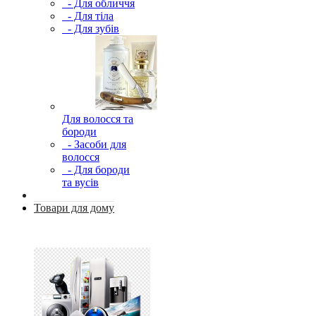
- Для обличчя
- Для тіла
- Для зубів
Для волосся та
бороди
- Засоби для
волосся
- Для бороди
та вусів
Товари для дому