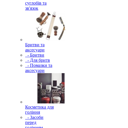
суглобів та
зв'язок
Бритви та
аксесуари
- Бритви
- Для бритв
- Помазки та
аксесуари
Косметика для
гоління
- Засоби
перед
голінням