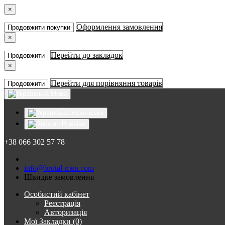
×
Оформлення замовлення
Продовжити покупки
×
Перейти до закладок
Продовжити
×
Перейти для порівняння товарів
Продовжити
Мова
Українська
Russian
+38 066 302 57 78
info@brutal-men.com
Швидке замовлення
Особистий кабінет
Реєстрація
Авторизація
Мої Закладки (0)