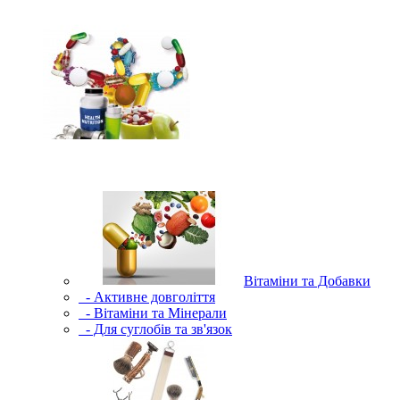
Вітаміни та Добавки
- Активне довголіття
- Вітаміни та Мінерали
- Для суглобів та зв'язок