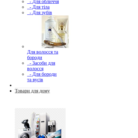
- Для обличчя
- Для тіла
- Для зубів
Для волосся та
бороди
- Засоби для
волосся
- Для бороди
та вусів
Товари для дому