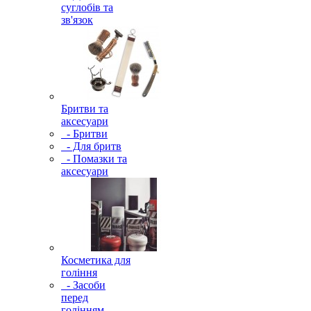
суглобів та
зв'язок
Бритви та
аксесуари
- Бритви
- Для бритв
- Помазки та
аксесуари
Косметика для
гоління
- Засоби
перед
голінням