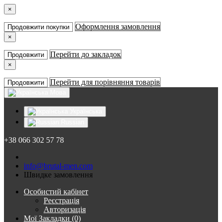
×
Оформлення замовлення
Продовжити покупки
×
Перейти до закладок
Продовжити
×
Перейти для порівняння товарів
Продовжити
Мова
Українська
Russian
+38 066 302 57 78
info@brutal-men.com
Швидке замовлення
Особистий кабінет
Реєстрація
Авторизація
Мої Закладки (0)