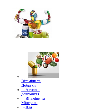
Вітаміни та
Добавки
- Активне
довголіття
- Вітаміни та
Мінерали
- Для