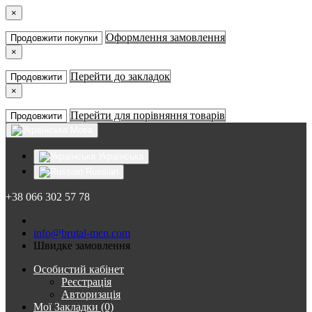
×
Оформлення замовлення
Продовжити покупки
×
Перейти до закладок
Продовжити
×
Перейти для порівняння товарів
Продовжити
Мова
Українська
Russian
+38 066 302 57 78
info@brutal-men.com
Швидке замовлення
Особистий кабінет
Реєстрація
Авторизація
Мої Закладки (0)