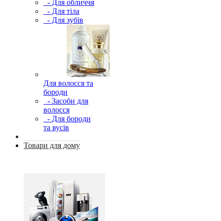
- Для обличчя
- Для тіла
- Для зубів
Для волосся та
бороди
- Засоби для
волосся
- Для бороди
та вусів
Товари для дому