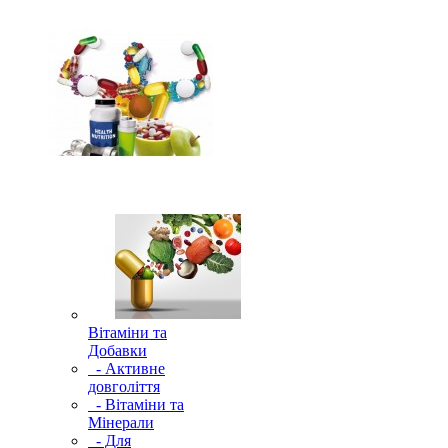
Вітаміни та
Добавки
- Активне
довголіття
- Вітаміни та
Мінерали
- Для