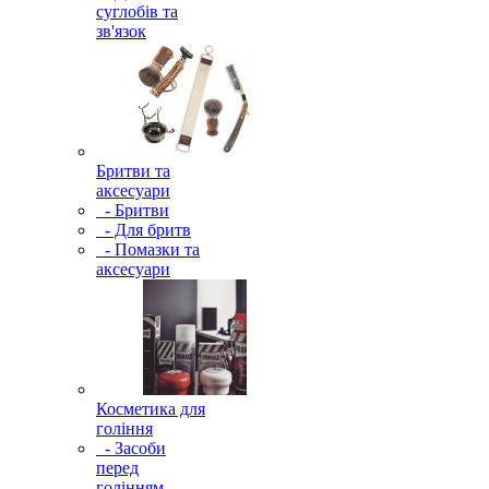
суглобів та
зв'язок
Бритви та
аксесуари
- Бритви
- Для бритв
- Помазки та
аксесуари
Косметика для
гоління
- Засоби
перед
голінням