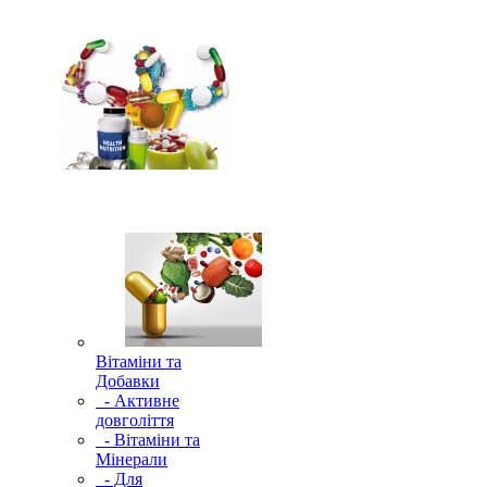
Вітаміни та
Добавки
- Активне
довголіття
- Вітаміни та
Мінерали
- Для