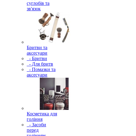
суглобів та
зв'язок
Бритви та
аксесуари
- Бритви
- Для бритв
- Помазки та
аксесуари
Косметика для
гоління
- Засоби
перед
голінням