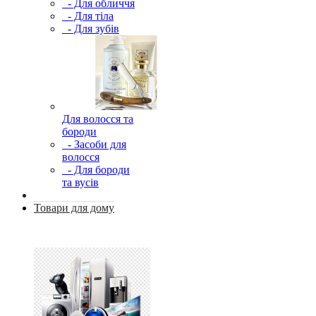
- Для обличчя
- Для тіла
- Для зубів
Для волосся та
бороди
- Засоби для
волосся
- Для бороди
та вусів
Товари для дому