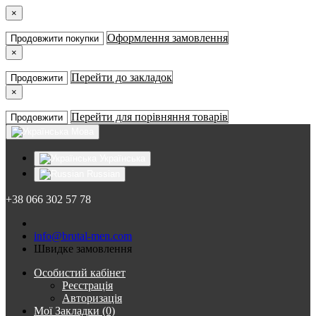
×
Оформлення замовлення
Продовжити покупки
×
Перейти до закладок
Продовжити
×
Перейти для порівняння товарів
Продовжити
Мова
Українська
Russian
+38 066 302 57 78
info@brutal-men.com
Швидке замовлення
Особистий кабінет
Реєстрація
Авторизація
Мої Закладки (0)