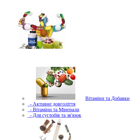
Вітаміни та Добавки
- Активне довголіття
- Вітаміни та Мінерали
- Для суглобів та зв'язок