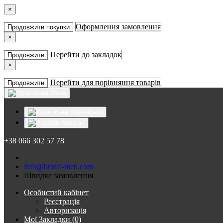
×
Оформлення замовлення
Продовжити покупки
×
Перейти до закладок
Продовжити
×
Перейти для порівняння товарів
Продовжити
Мова
Українська
Russian
+38 066 302 57 78
info@brutal-men.com
Швидке замовлення
Особистий кабінет
Реєстрація
Авторизація
Мої Закладки (0)