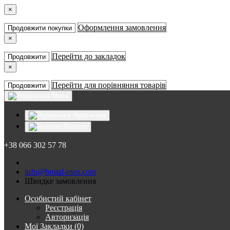
×
Оформлення замовлення
Продовжити покупки
×
Перейти до закладок
Продовжити
×
Перейти для порівняння товарів
Продовжити
Мова
Українська
Russian
+38 066 302 57 78
info@brutal-men.com
Швидке замовлення
Особистий кабінет
Реєстрація
Авторизація
Мої Закладки (0)