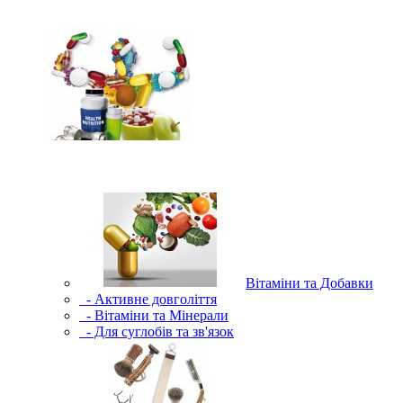
Вітаміни та Добавки
- Активне довголіття
- Вітаміни та Мінерали
- Для суглобів та зв'язок