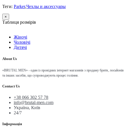
Теги:
Parker
,
Чехлы и аксессуары
×
Таблиця розмірів
Жіночі
Чоловічі
Дитячі
About Us
«BRUTAL MEN» - один із провідних інтернет магазинів з продажу бритв, лосьйонів
та інших засобів, що супроводжують процес гоління.
Contact Us
+38 066 302 57 78
info@brutal-men.com
Україна, Київ
24/7
Інформація