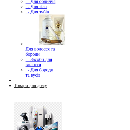
- Для обличчя
- Для тіла
- Для зубів
Для волосся та
бороди
- Засоби для
волосся
- Для бороди
та вусів
Товари для дому