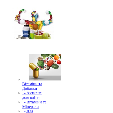
Вітаміни та
Добавки
- Активне
довголіття
- Вітаміни та
Мінерали
- Для