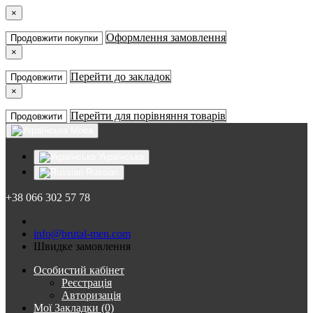
×
Оформлення замовлення
Продовжити покупки
×
Перейти до закладок
Продовжити
×
Перейти для порівняння товарів
Продовжити
Мова
Українська
Russian
+38 066 302 57 78
info@brutal-men.com
Швидке замовлення
Особистий кабінет
Реєстрація
Авторизація
Мої Закладки (0)