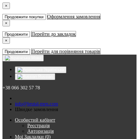
×
Оформлення замовлення
Продовжити покупки
×
Перейти до закладок
Продовжити
×
Перейти для порівняння товарів
Продовжити
Мова
Українська
Russian
+38 066 302 57 78
info@brutal-men.com
Швидке замовлення
Особистий кабінет
Реєстрація
Авторизація
Мої Закладки (0)