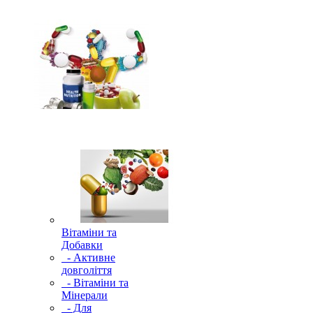
Вітаміни та
Добавки
- Активне
довголіття
- Вітаміни та
Мінерали
- Для