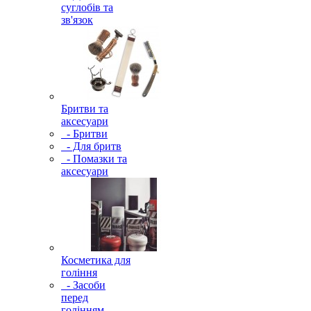
суглобів та
зв'язок
Бритви та
аксесуари
- Бритви
- Для бритв
- Помазки та
аксесуари
Косметика для
гоління
- Засоби
перед
голінням