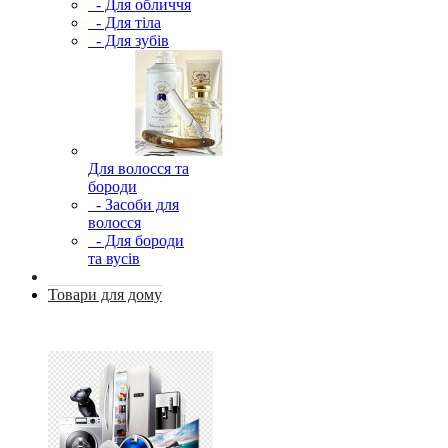
- Для обличчя
- Для тіла
- Для зубів
Для волосся та
бороди
- Засоби для
волосся
- Для бороди
та вусів
Товари для дому