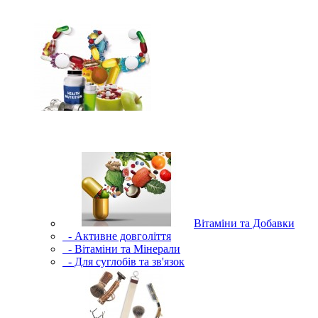
Вітаміни та Добавки
- Активне довголіття
- Вітаміни та Мінерали
- Для суглобів та зв'язок