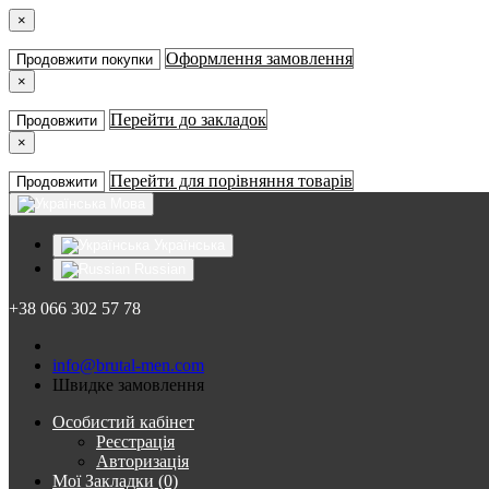
×
Оформлення замовлення
Продовжити покупки
×
Перейти до закладок
Продовжити
×
Перейти для порівняння товарів
Продовжити
Мова
Українська
Russian
+38 066 302 57 78
info@brutal-men.com
Швидке замовлення
Особистий кабінет
Реєстрація
Авторизація
Мої Закладки (0)