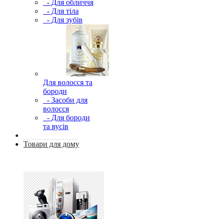
- Для обличчя
- Для тіла
- Для зубів
Для волосся та
бороди
- Засоби для
волосся
- Для бороди
та вусів
Товари для дому