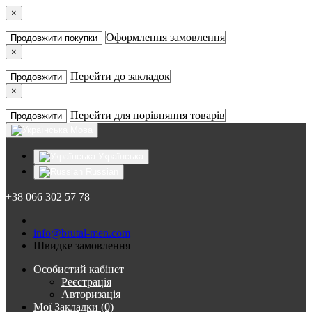
×
Оформлення замовлення
Продовжити покупки
×
Перейти до закладок
Продовжити
×
Перейти для порівняння товарів
Продовжити
Мова
Українська
Russian
+38 066 302 57 78
info@brutal-men.com
Швидке замовлення
Особистий кабінет
Реєстрація
Авторизація
Мої Закладки (0)