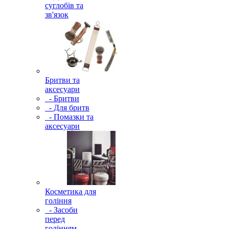
суглобів та
зв'язок
Бритви та
аксесуари
- Бритви
- Для бритв
- Помазки та
аксесуари
Косметика для
гоління
- Засоби
перед
голінням