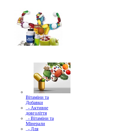
Вітаміни та
Добавки
- Активне
довголіття
- Вітаміни та
Мінерали
- Для