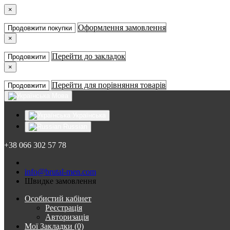
×
Оформлення замовлення
Продовжити покупки
×
Перейти до закладок
Продовжити
×
Перейти для порівняння товарів
Продовжити
Мова
Українська
Russian
+38 066 302 57 78
info@brutal-men.com
Швидке замовлення
Особистий кабінет
Реєстрація
Авторизація
Мої Закладки (0)