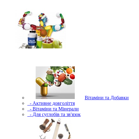
Вітаміни та Добавки
- Активне довголіття
- Вітаміни та Мінерали
- Для суглобів та зв'язок