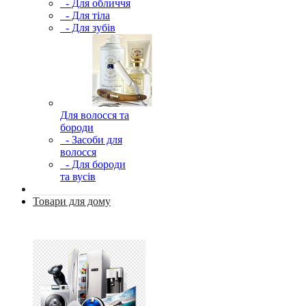
- Для обличчя
- Для тіла
- Для зубів
Для волосся та
бороди
- Засоби для
волосся
- Для бороди
та вусів
Товари для дому