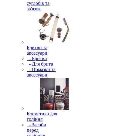
суглобів та
зв'язок
Бритви та
аксесуари
- Бритви
- Для бритв
- Помазки та
аксесуари
Косметика для
гоління
- Засоби
перед
голінням