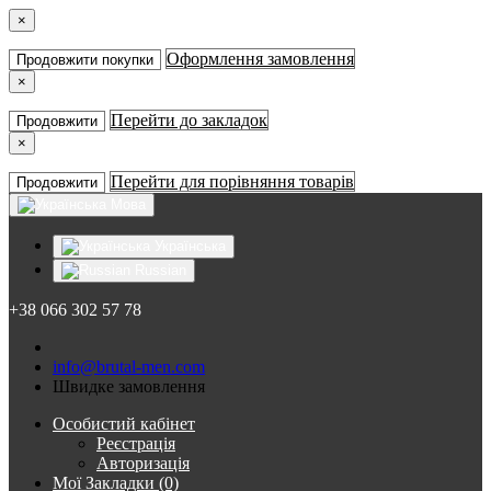
×
Оформлення замовлення
Продовжити покупки
×
Перейти до закладок
Продовжити
×
Перейти для порівняння товарів
Продовжити
Мова
Українська
Russian
+38 066 302 57 78
info@brutal-men.com
Швидке замовлення
Особистий кабінет
Реєстрація
Авторизація
Мої Закладки (0)