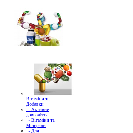
Вітаміни та
Добавки
- Активне
довголіття
- Вітаміни та
Мінерали
- Для