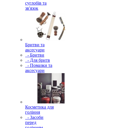
суглобів та
зв'язок
Бритви та
аксесуари
- Бритви
- Для бритв
- Помазки та
аксесуари
Косметика для
гоління
- Засоби
перед
голінням