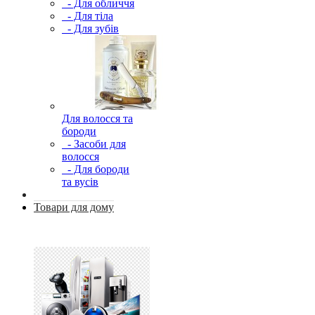
- Для обличчя
- Для тіла
- Для зубів
Для волосся та
бороди
- Засоби для
волосся
- Для бороди
та вусів
Товари для дому