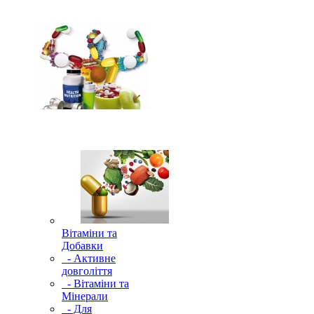
Вітаміни та
Добавки
- Активне
довголіття
- Вітаміни та
Мінерали
- Для