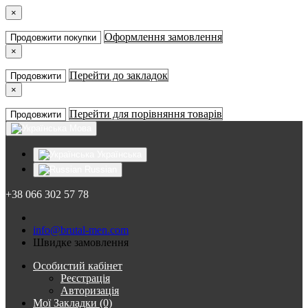
×
Оформлення замовлення
Продовжити покупки
×
Перейти до закладок
Продовжити
×
Перейти для порівняння товарів
Продовжити
Мова
Українська
Russian
+38 066 302 57 78
info@brutal-men.com
Швидке замовлення
Особистий кабінет
Реєстрація
Авторизація
Мої Закладки (0)